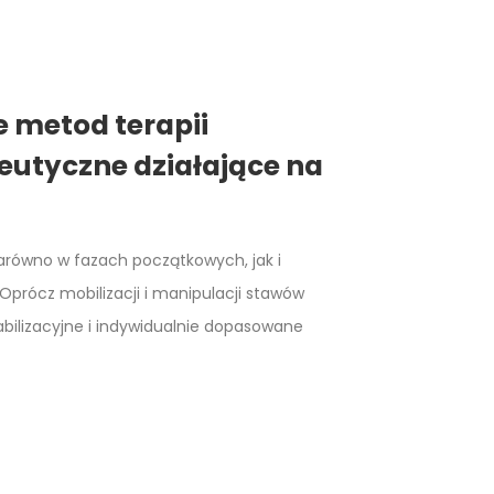
e metod terapii
eutyczne działające na
arówno w fazach początkowych, jak i
prócz mobilizacji i manipulacji stawów
abilizacyjne i indywidualnie dopasowane