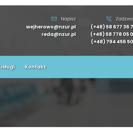
Napisz
Zadzw
wejherowo@nzur.pl
(+48) 58 677 36 
reda@nzur.pl
(+48) 58 778 05 
(+48) 794 456 5
usługi
Kontakt