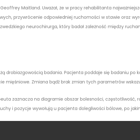
– Geoffrey Maitland. Uważał, że w pracy rehabilitanta najważniej
owych, przywrócenie odpowiedniej ruchomości w stawie oraz wy
szwedzkiego neurochirurga, który badał zależność między rucha
żą drobiazgowością badania. Pacjenta poddaje się badaniu po k
cie mięśniowe. Zmiana bądź brak zmian tych parametrów wskazuje
peuta zaznacza na diagramie obszar bolesności, częstotliwość, 
 ruchy i pozycje wywołują u pacjenta dolegliwości bólowe, po jaki